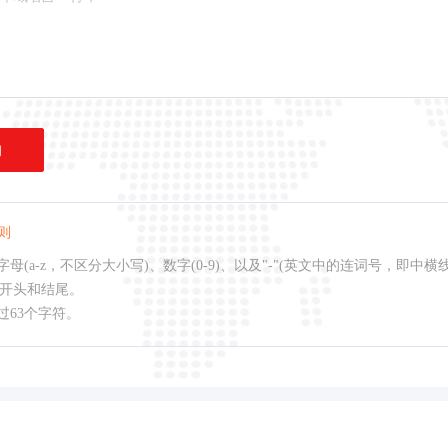
询
则
母(a-z，不区分大小写)、数字(0-9)、以及"-"(英文中的连词号，即中横
作开头和结尾。
过63个字符。