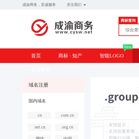
成渝商务，至诚服务
关注我们
商标查询
综合
New
首页
商标 · 知产
智能LOGO
企业邮箱
域名注册
国内域名
.cn
.com.cn
.net.cn
.org.cn
.网络
.中国