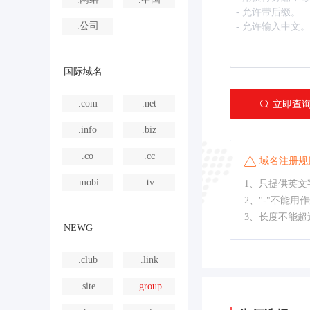
.公司
国际域名
.com
.net
立即查
.info
.biz
.co
.cc
域名注册规
.mobi
.tv
1、只提供英文字
2、"-"不能用
3、长度不能超
NEWG
.club
.link
.site
.group