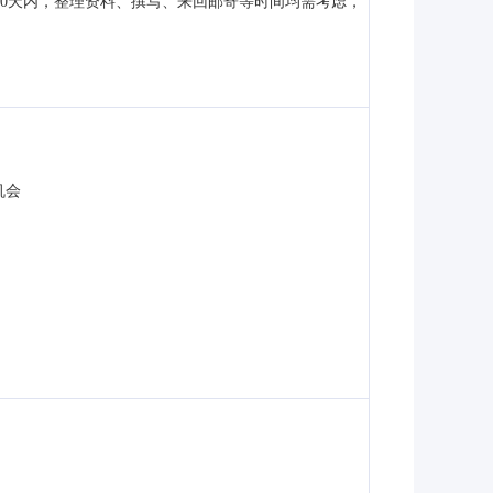
0天内，整理资料、撰写、来回邮寄等时间均需考虑，
机会