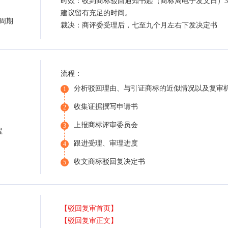
时效：收到商标驳回通知书起（商标局电子发文日）3
建议留有充足的时间。
周期
裁决：商评委受理后，七至九个月左右下发决定书
流程：
分析驳回理由、与引证商标的近似情况以及复审
1
收集证据撰写申请书
2
上报商标评审委员会
3
程
跟进受理、审理进度
4
收文商标驳回复决定书
5
【驳回复审首页】
【驳回复审正文】