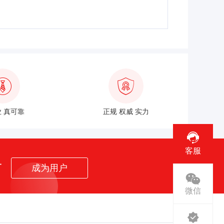
 真可靠
正规 权威 实力
客服
者
成为用户
微信