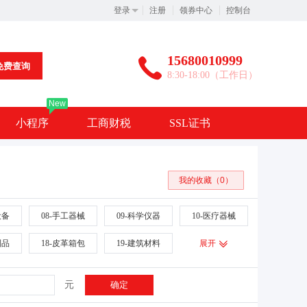
登录
注册
领券中心
控制台
15680010999
免费查询
8:30-18:00（工作日）
New
小程序
工商财税
SSL证书
我的收藏（0）
设备
08-手工器械
09-科学仪器
10-医疗器械
制品
18-皮革箱包
19-建筑材料
展开
席垫
28-体育玩具
29-食品
30-小食配料
元
确定
修理
38-通讯传媒
39-运输旅行
40-材料处理