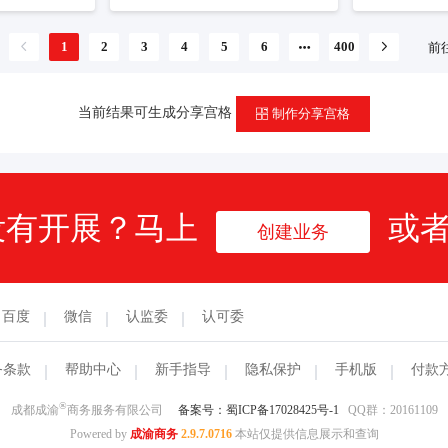
联系客服
预订商标
联系客服
预订商标
1
2
3
4
5
6
400
前
当前结果可生成分享宫格
制作分享宫格
没有开展？马上
或
创建业务
百度
微信
认监委
认可委
务条款
帮助中心
新手指导
隐私保护
手机版
付款
®
成都成渝
商务服务有限公司
备案号：蜀ICP备17028425号-1
QQ群：20161109
Powered by
成渝商务
2.9.7.0716
本站仅提供信息展示和查询