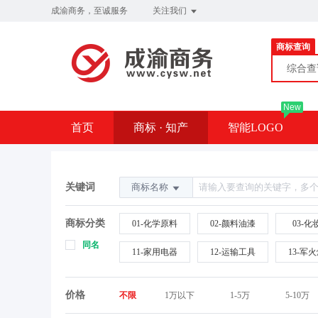
成渝商务，至诚服务
关注我们
商标查询
综合
New
首页
商标 · 知产
智能LOGO
企业邮箱
关键词
商标名称
商标分类
01-化学原料
02-颜料油漆
03-化
同名
11-家用电器
12-运输工具
13-军
21-厨房洁具
22-绳网袋篷
23-纺
价格
不限
1万以下
1-5万
5-10万
31-水果花木
32-啤酒饮料
33-