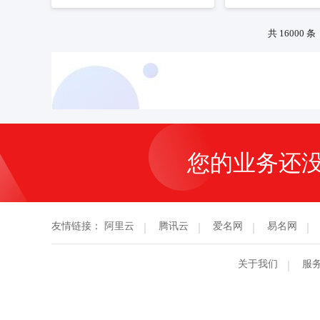
预订商标
联系客服
预订商标
共 16000 条
您的业务还
友情链接：
阿里云
腾讯云
爱名网
易名网
关于我们
服