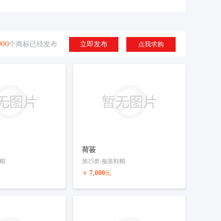
000
个商标已经发布
立即发布
点我求购
荷莜
鞋帽
第25类-服装鞋帽
7,000
￥
元
联系客服
预订商标
联系客服