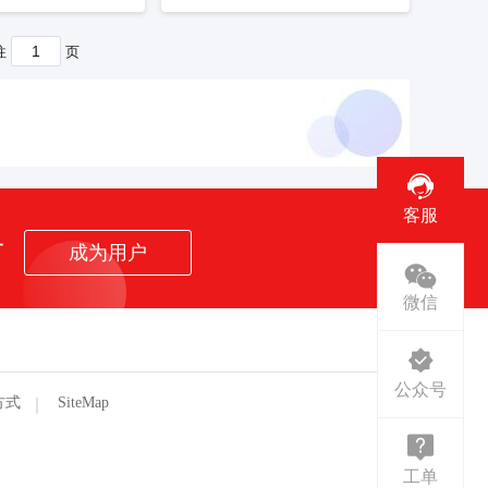
联系客服
预订商标
联系客服
往
页
客服
者
成为用户
微信
公众号
方式
SiteMap
工单