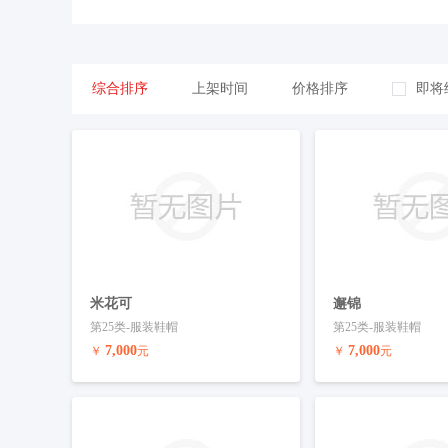
41-教育娱乐
42-技术服务
43-餐
综合排序
上架时间
价格排序
即将
米花可
邂锦
第25类-服装鞋帽
第25类-服装鞋帽
7,000
7,000
￥
元
￥
元
预订商标
联系客服
预订商标