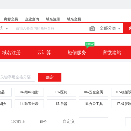
商标交易
企业查询
域名注册
域名交易
查询
全部分类
New
域名注册
云计算
短信服务
官微建站
确定
妆品
04-燃料油脂
05-医药
06-五金金属
07-机械
火烟火
14-珠宝钟表
15-乐器
16-办公工具
17-橡胶
织纱线
24-布料床单
25-服装鞋帽
26-花边配饰
27-地毯
自定义
10万以上
议价
酒
34-烟草烟具
35-广告贸易
36-金融物管
37-建筑