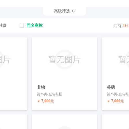
饮酒店
44-医疗园艺
45-法律
高级筛选
16
续展
同名商标
共有
非锦
朴璃
第25类-服装鞋帽
第25类-服装
7,000
7,000
￥
元
￥
元
联系客服
预订商标
联系客服
预订商标