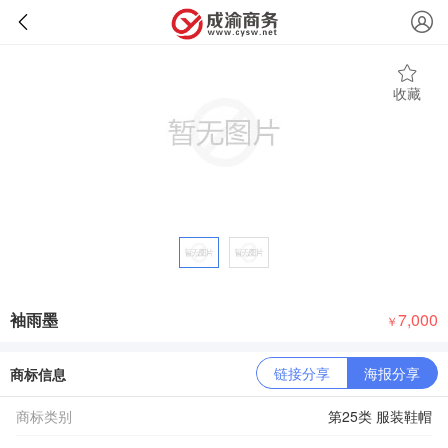
收藏
袖雨墨
7,000
￥
链接分享
海报分享
商标信息
商标类别
第25类 服装鞋帽