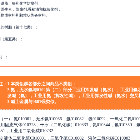
卵磷脂，酶和化学防腐剂；
维生素，防腐剂,香精油和抗氧化剂；
植物质材料和颗粒状陶瓷材料。
工的树脂（第十七类）；
剂（第五类）；
类）；
注：
1.本类似群各部分之间商品不类似；
2.氨，无水氨与0102第（二）部分工业用挥发碱（氨水），工业用
发碱（氨），工业用氨（挥发性碱），工业用挥发性碱（氨水）交叉
3.碱土金属与0601镁类似。
（一）
氨010061，无水氨010066，氩010082，氮010092，一氧化二氮01
用固态气体010328，干冰（二氧化碳）010333，氦010344，氢010359，氪01
0551，工业用二氧化碳010732
※
液体二氧化硫C010001，三氧化硫C010002，液体二氧化碳C010003