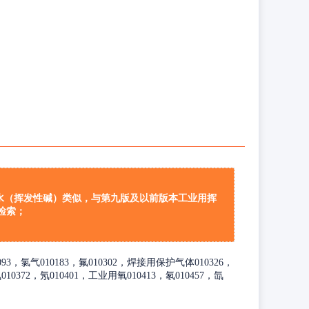
氨水（挥发性碱）类似，与第九版及以前版本工业用挥
检索；
0093，氯气010183，氟010302，焊接用保护气体010326，
0372，氖010401，工业用氧010413，氡010457，氙