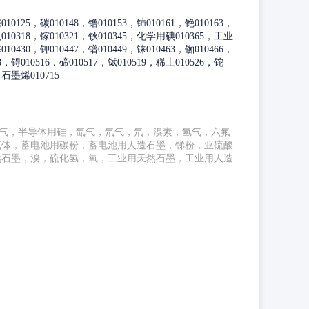
10125，碳010148，镥010153，铈010161，铯010163，
010318，镓010321，钬010345，化学用碘010365，工业
10430，钾010447，镨010449，铼010463，铷010466，
98，锝010516，碲010517，铽010519，稀土010526，铊
，石墨烯010715
气，半导体用硅，氙气，氘气，氘，溴素，氢气，六氟
气体，蓄电池用碳粉，蓄电池用人造石墨，锑粉，亚硫酸
然石墨，溴，硫化氢，氧，工业用天然石墨，工业用人造