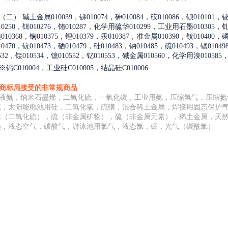
（二）
碱土金属010039，锑010074，砷010084，砹010086，钡010101，铋0
10250，铒010276，铕010287，化学用硫华010299，工业用石墨010305，钆
010368，镧010375，锂010379，汞010387，准金属010390，钕010400，磷0
10470，钪010473，硒010479，硅010483，钠010485，硫010493，锶0104
0532，铥010534，镱010552，钇010553，碱金属010560，化学用溴010585
※
钙C010004，工业硅C010005，结晶硅C010006
商标局接受的非常规商品
液氨，纳米石墨烯，二氧化硫，一氧化碳，工业用氨，压缩氢气，压缩氮
硫，太阳能电池用硅，二氧化氯，硫磺，混合稀土金属，焊接用固态保护
体（二氧化硫），硫（非金属矿物），硫（非金属元素），稀土金属，天
墨，液态空气，碳酸气，游泳池用氯气，液态氯，硼，光气（碳酰氯）