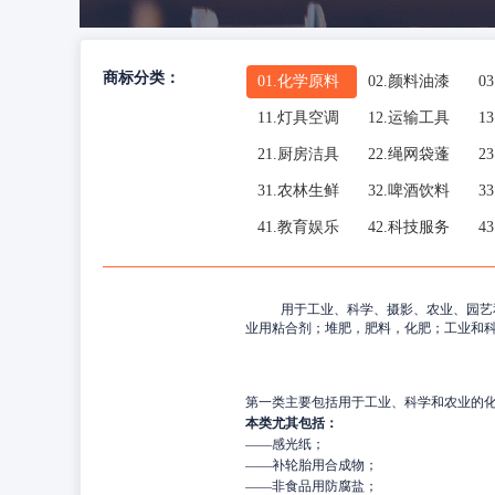
商标分类：
01.
化学原料
02.
颜料油漆
03
11.
灯具空调
12.
运输工具
13
21.
厨房洁具
22.
绳网袋蓬
23
31.
农林生鲜
32.
啤酒饮料
33
41.
教育娱乐
42.
科技服务
43
用于工业、科学、摄影、农业、园艺
业用粘合剂；堆肥，肥料，化肥；工业和
第一类主要包括用于工业、科学和农业的
本类尤其包括：
——
感光纸；
——
补轮胎用合成物；
——
非食品用防腐盐；