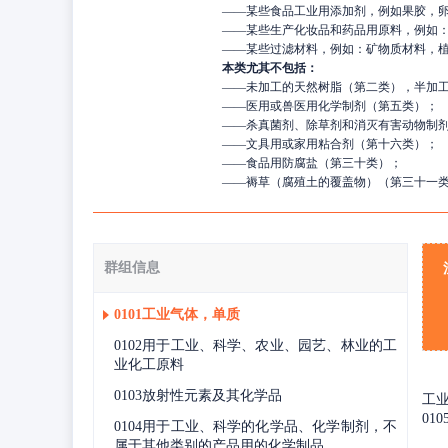
——
某些食品工业用添加剂，例如果胶，
——
某些生产化妆品和药品用原料，例如：
——
某些过滤材料，例如：矿物质材料，
本类尤其不包括：
——
未加工的天然树脂（第二类），半加
——
医用或兽医用化学制剂（第五类）；
——
杀真菌剂、除草剂和消灭有害动物制
——
文具用或家用粘合剂（第十六类）；
——
食品用防腐盐（第三十类）；
——
褥草（腐殖土的覆盖物）（第三十一
群组信息
0101工业气体，单质
0102用于工业、科学、农业、园艺、林业的工
业化工原料
0103放射性元素及其化学品
工业
01
0104用于工业、科学的化学品、化学制剂，不
属于其他类别的产品用的化学制品