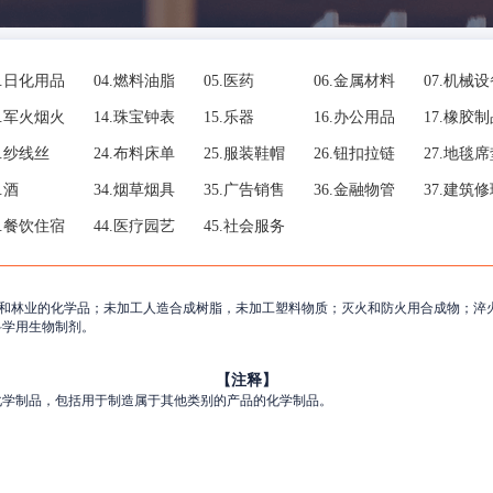
.
日化用品
04.
燃料油脂
05.
医药
06.
金属材料
07.
机械设
.
军火烟火
14.
珠宝钟表
15.
乐器
16.
办公用品
17.
橡胶制
.
纱线丝
24.
布料床单
25.
服装鞋帽
26.
钮扣拉链
27.
地毯席
.
酒
34.
烟草烟具
35.
广告销售
36.
金融物管
37.
建筑修
.
餐饮住宿
44.
医疗园艺
45.
社会服务
和林业的化学品；未加工人造合成树脂，未加工塑料物质；灭火和防火用合成物；淬
科学用生物制剂。
【注释】
化学制品，包括用于制造属于其他类别的产品的化学制品。