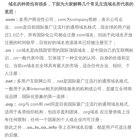
域名的种类也有很多，下面为大家解释几个常见主流域名所代表的
意思：
.com：
多用户商业性公司，com为company简称，表示公司企
业。.com是目前国际最广泛流行的通用域名格式，现全球的用户超
过1.1亿个。所有国际化公司都会注册.com域名。但由于此域名开放
注册的时间较早，目前好的域名资源基本已经被注册完了；
.cn：
.cn域名是由我国管理的国际顶级域名，是中国自己的互联网标
识，cn一般代表中国，它体现了一种文化的认同、自身的价值和定
位。当前cn域名在全球具有最大的市场，适合任何企业、组织、个
人注册；
.net：
多用户互联网公司，.net是国际最广泛流行的通用域名格式。
一般用于从事Internet相关的网络服务的机构或公司，是建立全球商
业品牌，国际化形象的第一选择；
.org：
.org与.com和.net同是目前国际最广泛流行的通用域名格式。
适用于各类组织机构，包括非盈利团体。.org域名 在注册资格上没
有任何限制，任何一个国家的个人或企业均可注册；
除此之外，
.cc,.tv,.co,.info
等上百种域名后缀，都是用户可选注册
的后缀。