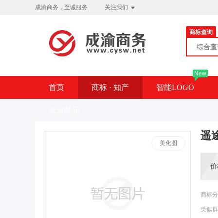
成渝商务，至诚服务
关注我们
商标查询
综合
New
首页
商标 · 知产
智能LOGO
企业邮箱
遥
美化图
价
商标分
类似群