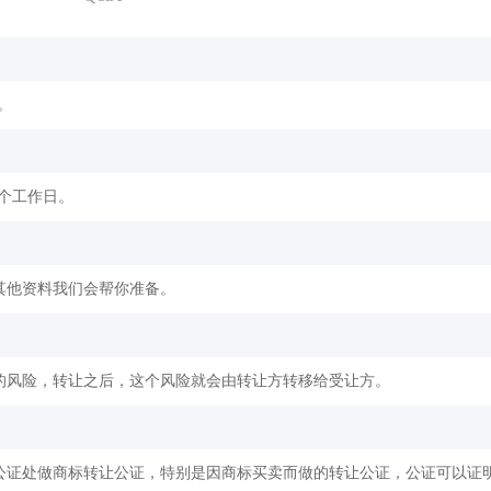
。
2个工作日。
其他资料我们会帮你准备。
的风险，转让之后，这个风险就会由转让方转移给受让方。
公证处做商标转让公证，特别是因商标买卖而做的转让公证，公证可以证