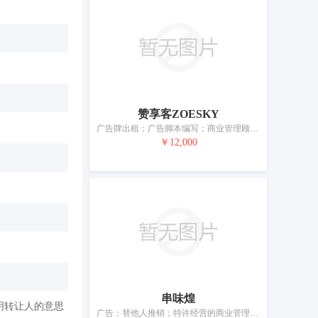
赞享客ZOESKY
广告牌出租；广告脚本编写；商业管理顾问；市场营销研究；定向市场营销；自由职业者的商业管理；商业企业迁移；文秘；绘制账单、账目报表；自动售货机出租
￥12,000
串味煌
明转让人的意思
广告；替他人推销；特许经营的商业管理；市场营销；进出口代理；通过发行和管理贵宾卡替他人推销；为商品和服务的买卖双方提供在线市场；为他人采购酒精饮料（为其他企业购买商品）；饭店商业管理；药品零售或批发服务