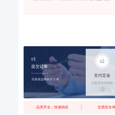
1
0
2
0
提交订单
支付定金
买家挑选商标并下单
买家需支付商标
标价的10%的购
买订金
品类齐全，快速响应
交易安全