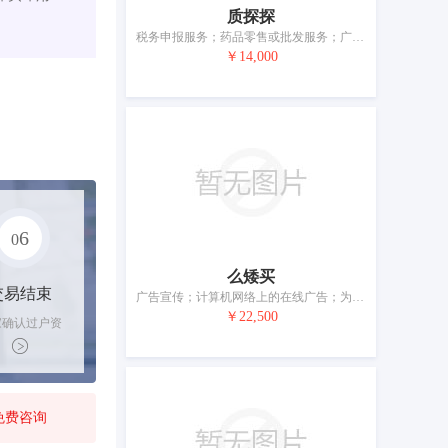
质探探
税务申报服务；药品零售或批发服务；广告；商业信息；特许经营的商业管理；替他人推销；人员招收；为商品和服务的买卖双方提供在线市场；绘制账单、账目报表；市场营销研究
￥14,000
6
0
么矮买
交易结束
广告宣传；计算机网络上的在线广告；为零售目的在通讯媒体上展示商品；价格比较服务；为消费者提供商业信息和建议（消费者建议机构）；通过网站提供商业信息；替他人推销；替他人采购（替其他企业购买商品或服务）；为商品和服务的买卖双方提供在线市场；药用、兽医用、卫生用制剂和医疗用品的零售服务；药用、兽医用、卫生用制剂和医疗用品的批发服务
￥22,500
家确认过户资
后，平台解冻
金支付卖家
免费咨询