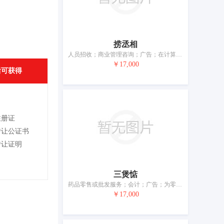
捞丞相
人员招收；商业管理咨询；广告；在计算机数据库中更新和维护数据；通过全球计算机网络提供商业信息；自动售货机出租；特许经营的商业管理；市场营销；会计；为商品和服务的买卖双方提供在线市场
￥17,000
后可获得
注册证
转让公证书
转让证明
三煲惦
药品零售或批发服务；会计；广告；为零售目的在通讯媒体上展示商品；进出口代理；特许经营的商业管理；替他人推销；市场营销；人员招收；为商品和服务的买卖双方提供在线市场
￥17,000