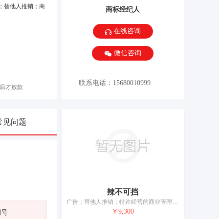
；替他人推销；商
商标经纪人
在线咨询
微信咨询
联系电话：15680010999
后才放款
常见问题
辣不可挡
广告；替他人推销；特许经营的商业管理；市场营销；进出口代理；通过发行和管理贵宾卡替他人推销；为商品和服务的买卖双方提供在线市场；为他人采购酒精饮料（为其他企业购买商品）；饭店商业管理；药品零售或批发服务
￥9,300
期号