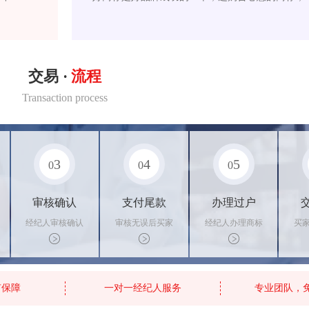
交易 ·
流程
Transaction process
3
4
5
0
0
0
审核确认
支付尾款
办理过户
经纪人审核确认
审核无误后买家
经纪人办理商标
买
商标状态
支付尾款，卖家
转让手续，交付
料
办理相关手续
相关证书
资
有保障
一对一经纪人服务
专业团队，