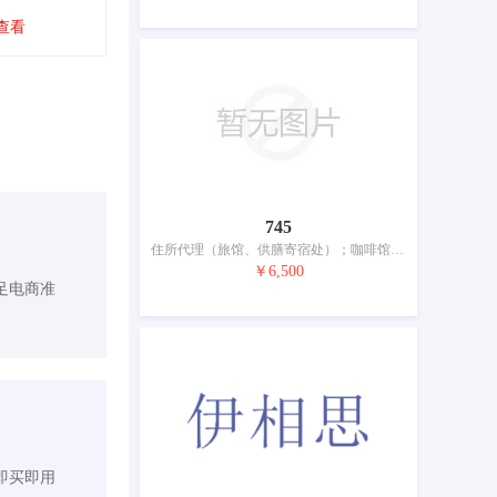
查看
745
住所代理（旅馆、供膳寄宿处）；咖啡馆；饭店；酒吧服务；茶馆；帐篷出租；养老院；日间托儿所（看孩子）；动物寄养；烹饪设备出租
￥6,500
足电商准
即买即用