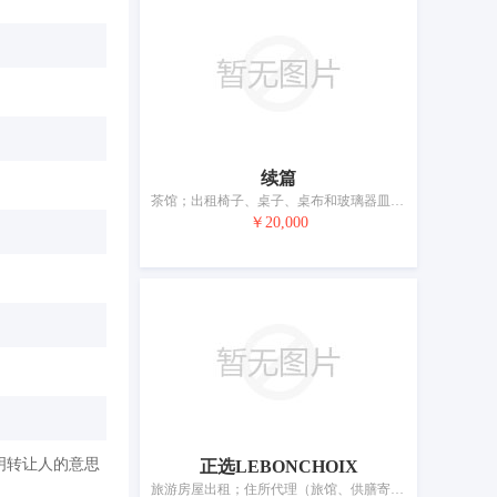
续篇
茶馆；出租椅子、桌子、桌布和玻璃器皿；酒吧服务；餐馆；饭店；旅游房屋出租；咖啡馆；养老院；备办宴席；住所代理（旅馆、供膳寄宿处）
￥20,000
明转让人的意思
正选LEBONCHOIX
旅游房屋出租；住所代理（旅馆、供膳寄宿处）；酒吧服务；餐厅；快餐馆；咖啡馆；流动饮食供应；拉面馆；茶馆；自助餐厅