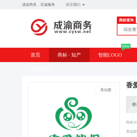
成渝商务，至诚服务
关注我们
商标查询
综合
New
首页
商标 · 知产
智能LOGO
企业邮箱
香
美化图
价
商标分
类似群