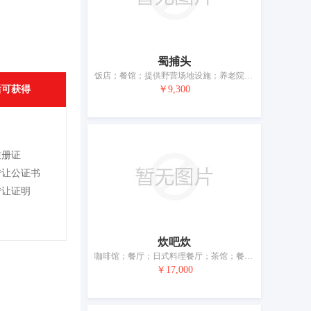
蜀捕头
饭店；餐馆；提供野营场地设施；养老院；日间托儿所（看孩子）；预订临时住所；旅游房屋出租；自助餐馆；快餐馆；茶馆
后可获得
￥9,300
注册证
转让公证书
转让证明
炊吧炊
咖啡馆；餐厅；日式料理餐厅；茶馆；餐馆预订代理；作为临时住宿处的房间出租；外卖餐馆；酒馆；提供野营场地设施；烹饪设备出租
￥17,000