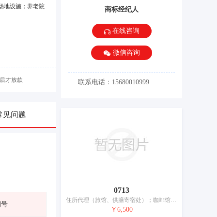
场地设施；养老院
商标经纪人
在线咨询
微信咨询
后才放款
联系电话：15680010999
常见问题
0713
住所代理（旅馆、供膳寄宿处）；咖啡馆；备办宴席；酒吧服务；茶馆；旅游房屋出租；养老院；日间托儿所（看孩子）；动物寄养；烹饪设备出租
期号
￥6,500