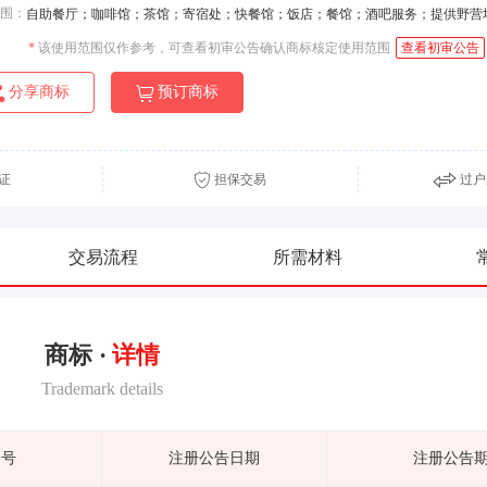
围：
自助餐厅；咖啡馆；茶馆；寄宿处；快餐馆；饭店；餐馆；酒吧服务；提供野营
*
该使用范围仅作参考，可查看初审公告确认商标核定使用范围
查看初审公告
分享商标
预订商标
证
担保交易
过户
交易流程
所需材料
商标 ·
详情
Trademark details
期号
注册公告日期
注册公告