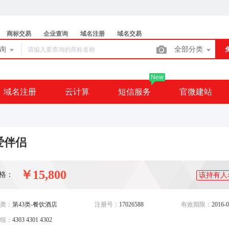
商标交易
企业查询
域名注册
域名交易
查询
全部分类
New
域名注册
云计算
短信服务
官微建站
爱伴侣
￥15,800
格：
该持有人
类：
第43类-餐饮酒店
注册号：
17026588
有效期限：
2016-0
组：
4303 4301 4302