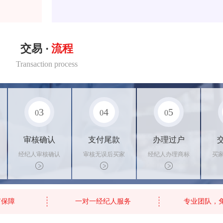
交易 ·
流程
Transaction process
3
4
5
0
0
0
审核确认
支付尾款
办理过户
经纪人审核确认
审核无误后买家
经纪人办理商标
买
商标状态
支付尾款，卖家
转让手续，交付
料
办理相关手续
相关证书
资
有保障
一对一经纪人服务
专业团队，