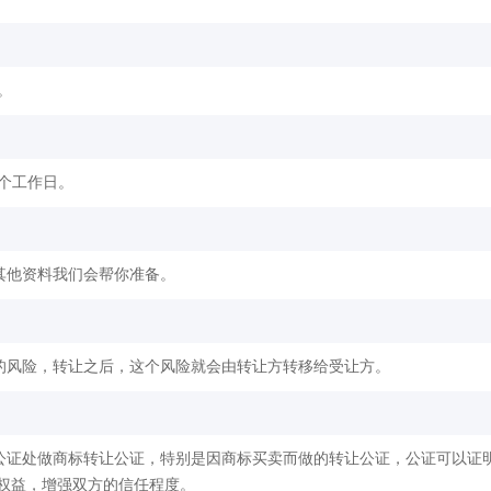
。
2个工作日。
其他资料我们会帮你准备。
的风险，转让之后，这个风险就会由转让方转移给受让方。
公证处做商标转让公证，特别是因商标买卖而做的转让公证，公证可以证
权益，增强双方的信任程度。