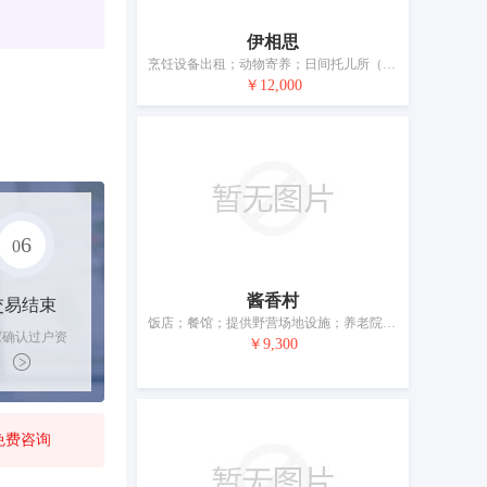
伊相思
烹饪设备出租；动物寄养；日间托儿所（看孩子）；活动房屋出租；私人厨师服务；食物雕刻；自助餐馆；饭店；假日野营住宿服务；咖啡馆
￥12,000
6
0
酱香村
交易结束
饭店；餐馆；提供野营场地设施；养老院；日间托儿所（看孩子）；预订临时住所；旅游房屋出租；自助餐馆；快餐馆；茶馆
家确认过户资
￥9,300
后，平台解冻
金支付卖家
免费咨询