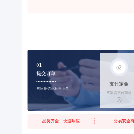
1
0
2
0
提交订单
支付定金
买家挑选商标并下单
买家需支付商标
标价的10%的购
买订金
品类齐全，快速响应
交易安全