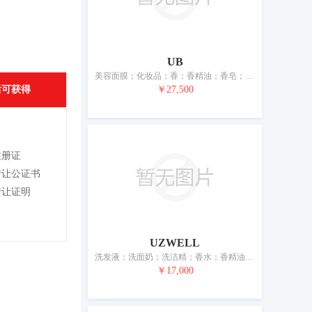
UB
美容面膜；化妆品；香；香精油；香皂；鞋油；口红；磨光粉；口香水；洗洁精
后可获得
￥27,500
注册证
转让公证书
转让证明
UZWELL
洗发液；洗面奶；洗洁精；香水；香精油；美容面膜；化妆品；牙膏；动物用化妆品；干花瓣与香料混合物
￥17,000