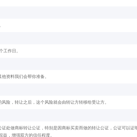
。
2个工作日。
其他资料我们会帮你准备。
的风险，转让之后，这个风险就会由转让方转移给受让方。
公证处做商标转让公证，特别是因商标买卖而做的转让公证，公证可以证
权益，增强双方的信任程度。