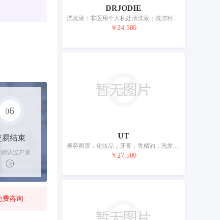
DRJODIE
洗发液；非医用个人私处清洗液；洗洁精；香精油；美容面膜；香水；化妆品；牙膏；干花瓣与香料混合物；空气芳香剂
￥24,500
6
0
UT
交易结束
美容面膜；化妆品；牙膏；香精油；洗发液；空气芳香剂；口红；干花瓣与香料混合物；上光剂；洗洁精
家确认过户资
￥27,500
后，平台解冻
金支付卖家
免费咨询