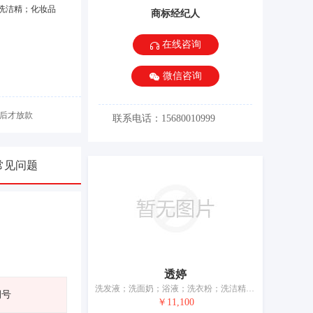
洗洁精；化妆品
商标经纪人
在线咨询
微信咨询
后才放款
联系电话：15680010999
常见问题
透婷
洗发液；洗面奶；浴液；洗衣粉；洗洁精；香精油；美容面膜；化妆品；牙膏；空气芳香剂
期号
￥11,100