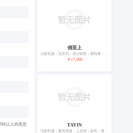
俏至上
洁肤乳液；洗衣剂；清洁制剂；擦鞋膏；香精油；美容面膜；染发剂；化妆品；牙膏；香
￥17,000
明转让人的意思
TAYIN
洁肤乳液；擦洗溶液；上光剂；砂布；香料；美容面膜；爽肤水；牙膏；动物用化妆品；空气芳香剂