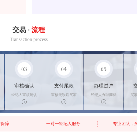
交易 ·
流程
Transaction process
3
4
5
0
0
0
审核确认
支付尾款
办理过户
经纪人审核确认
审核无误后买家
经纪人办理商标
买
商标状态
支付尾款，卖家
转让手续，交付
料
办理相关手续
相关证书
资
有保障
一对一经纪人服务
专业团队，