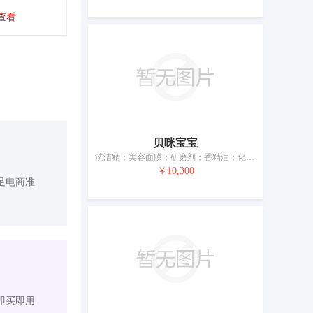
查看
贝咪宝宝
洗洁精；美容面膜；研磨剂；香精油；化妆品；草本化妆品；牙膏；香；动物用化妆品；洗面奶
￥10,300
足电商准
即买即用