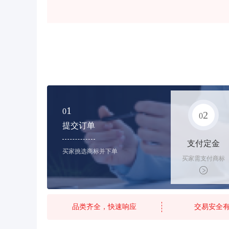
1
0
2
0
提交订单
支付定金
买家挑选商标并下单
买家需支付商标
标价的10%的购
买订金
品类齐全，快速响应
交易安全