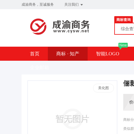
成渝商务，至诚服务
关注我们
商标查询
综合
New
首页
商标 · 知产
智能LOGO
企业邮箱
俪
美化图
价
商标分
类似群