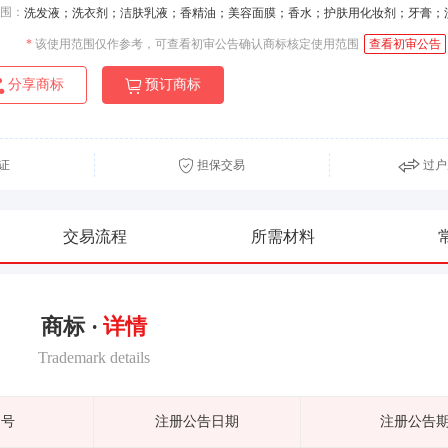
围：
洗发液；洗衣剂；洁肤乳液；香精油；美容面膜；香水；护肤用化妆剂；牙膏；
*
该使用范围仅作参考，可查看初审公告确认商标核定使用范围
查看初审公告
分享商标
预订商标
证
担保交易
过户
交易流程
所需材料
商标 ·
详情
Trademark details
期号
注册公告日期
注册公告