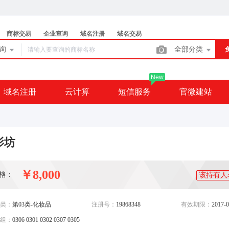
商标交易
企业查询
域名注册
域名交易
查询
全部分类
New
域名注册
云计算
短信服务
官微建站
影坊
￥8,000
格：
该持有人
类：
第03类-化妆品
注册号：
19868348
有效期限：
2017-0
组：
0306 0301 0302 0307 0305