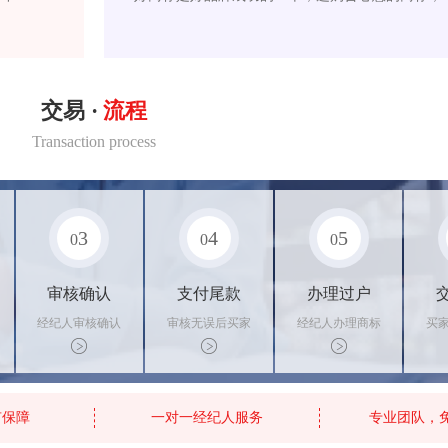
交易 ·
流程
Transaction process
3
4
5
0
0
0
审核确认
支付尾款
办理过户
经纪人审核确认
审核无误后买家
经纪人办理商标
买
商标状态
支付尾款，卖家
转让手续，交付
料
办理相关手续
相关证书
资
有保障
一对一经纪人服务
专业团队，