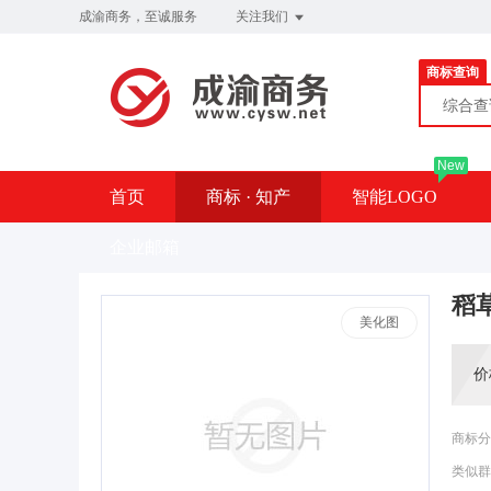
成渝商务，至诚服务
关注我们
商标查询
综合
New
首页
商标 · 知产
智能LOGO
企业邮箱
稻
美化图
价
商标分
类似群