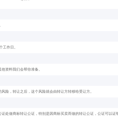
。
2个工作日。
其他资料我们会帮你准备。
的风险，转让之后，这个风险就会由转让方转移给受让方。
公证处做商标转让公证，特别是因商标买卖而做的转让公证，公证可以证