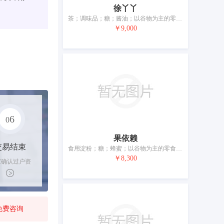
徐丫丫
茶；调味品；糖；酱油；以谷物为主的零食小吃；人食用的去壳谷物；蜂蜜；面条；糕点；糖果
￥9,000
6
0
果依赖
交易结束
食用淀粉；糖；蜂蜜；以谷物为主的零食小吃；面条为主的预制食物；粥；调味酱；茶；咖啡；谷类制品
￥8,300
家确认过户资
后，平台解冻
金支付卖家
免费咨询