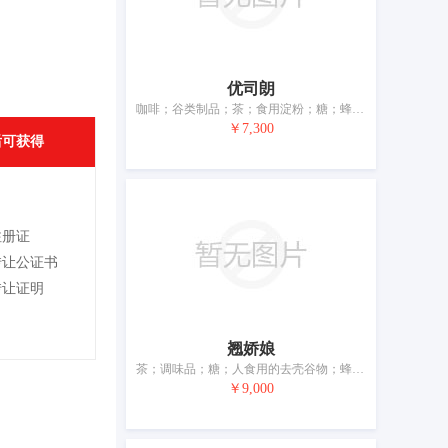
优司朗
咖啡；谷类制品；茶；食用淀粉；糖；蜂蜜；以谷物为主的零食小吃；面条为主的预制食物；粥；调味酱
￥7,300
后可获得
注册证
转让公证书
转让证明
翘娇娘
茶；调味品；糖；人食用的去壳谷物；蜂蜜；面条；糕点；糖果；酱油；以谷物为主的零食小吃
￥9,000