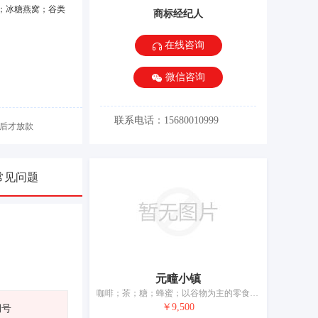
；冰糖燕窝；谷类
商标经纪人
在线咨询
微信咨询
联系电话：15680010999
后才放款
常见问题
元疃小镇
咖啡；茶；糖；蜂蜜；以谷物为主的零食小吃；粥；谷类制品；面条为主的预制食物；食用淀粉；调味酱
￥9,500
期号