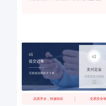
1
0
2
0
提交订单
支付定金
买家挑选商标并下单
买家需支付商标
标价的10%的购
买订金
品类齐全，快速响应
交易安全