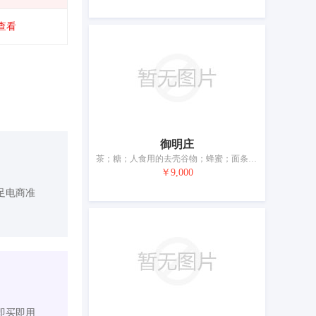
查看
御明庄
茶；糖；人食用的去壳谷物；蜂蜜；面条；糕点；糖果；酱油；以谷物为主的零食小吃；调味品
￥9,000
足电商准
即买即用