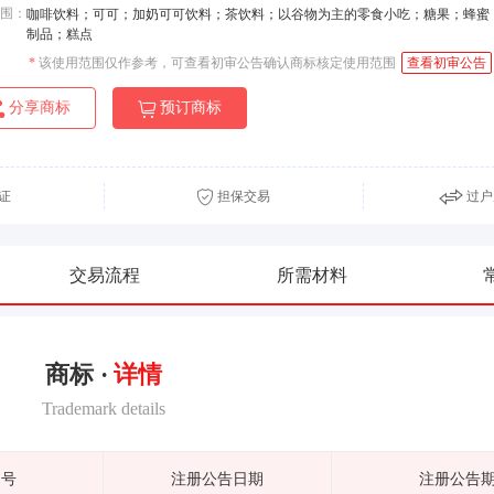
围：
咖啡饮料；可可；加奶可可饮料；茶饮料；以谷物为主的零食小吃；糖果；蜂蜜
制品；糕点
*
该使用范围仅作参考，可查看初审公告确认商标核定使用范围
查看初审公告
分享商标
预订商标
证
担保交易
过户
交易流程
所需材料
商标 ·
详情
Trademark details
期号
注册公告日期
注册公告