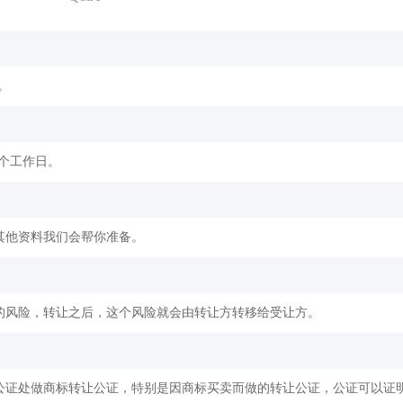
。
2个工作日。
其他资料我们会帮你准备。
的风险，转让之后，这个风险就会由转让方转移给受让方。
公证处做商标转让公证，特别是因商标买卖而做的转让公证，公证可以证