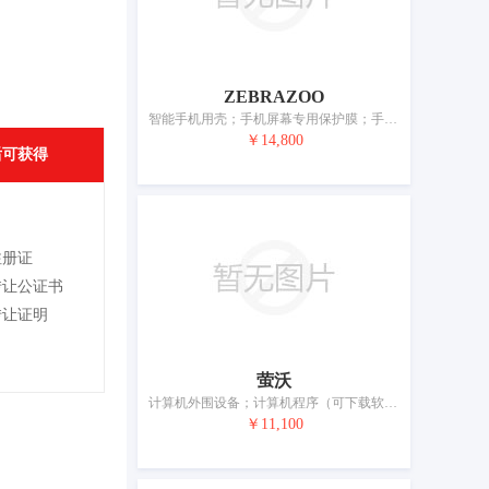
ZEBRAZOO
智能手机用壳；手机屏幕专用保护膜；手提电话；头戴式耳机；电源材料（电线、电缆）；电开关；可下载的计算机应用软件；移动电源（可充电电池）；照相机（摄影）；眼镜
￥14,800
后可获得
注册证
转让公证书
转让证明
萤沃
计算机外围设备；计算机程序（可下载软件）；收银机；数据处理设备；手提电话；便携式媒体播放器；电源材料（电线、电缆）；移动电源（可充电电池）；电子防盗装置；眼镜
￥11,100