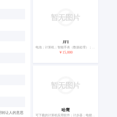
JFI
电池；计算机；智能手表（数据处理）；眼镜；手机；导航仪器；扬声器；行车记录仪；复印机（照相、静电、热）
￥15,000
哈鹰
明转让人的意思
可下载的计算机应用软件；计步器；电锁；防事故、防辐射、防火用服装；语音传输设备用个人头戴耳机；手机；望远镜；眼镜；电池充电器