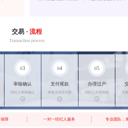
交易 ·
流程
Transaction process
3
4
5
0
0
0
审核确认
支付尾款
办理过户
经纪人审核确认
审核无误后买家
经纪人办理商标
买
商标状态
支付尾款，卖家
转让手续，交付
料
办理相关手续
相关证书
资
有保障
一对一经纪人服务
专业团队，