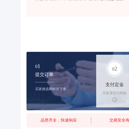
1
0
2
0
提交订单
支付定金
买家挑选商标并下单
买家需支付商标
标价的10%的购
买订金
品类齐全，快速响应
交易安全