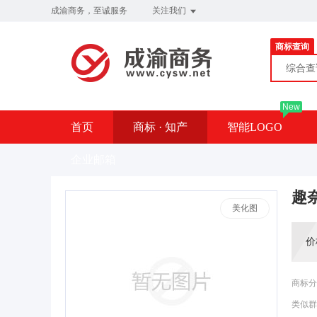
成渝商务，至诚服务
关注我们
商标查询
综合
New
首页
商标 · 知产
智能LOGO
企业邮箱
趣
美化图
价
商标分
类似群