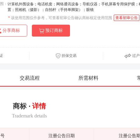
围：
计算机外围设备；电话机套；网络通讯设备；导航仪器；手机屏幕专用保护膜；
置；照相机（摄影）；自拍杆（手持单脚架）；眼镜
*
该使用范围仅作参考，可查看初审公告确认商标核定使用范围
查看初审公告
分享商标
预订商标
证
担保交易
过户
交易流程
所需材料
商标 ·
详情
Trademark details
期号
注册公告日期
注册公告