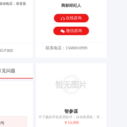
移动电话；录音装
商标经纪人
在线咨询
微信咨询
联系电话：15680010999
后才放款
常见问题
智参谋
可下载的手机应用软件；自动售票机；耳机；学习机；视听教学仪器；具有人工智能的人形机器人；带有图书的电子发声装置；全球定位系统（GPS）设备；手机；平板电脑
￥14,000
期号