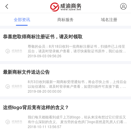
全部资讯
商标服务
域名注册
恭喜您取得商标注册证书，请及时领取
尊敬的会员：8月18日收到一批商标注册证书，扫描件已上传至
后台，请及时登录账户查看，请尽快索取证书原件，我们会按照
先后尽快安排寄出！···
2019-09-03 09:56:26
最新商标文件送达公告
8月3日收到最新一期商标受理通知书，将会尽快上传，上传后会
以短信通知，请及时登录账户查看，如需扫描件可直接下载，如
需要原件请索取，我们会按照先后尽快安排顺丰到付寄出！···
2019-08-20 00:00:00
这些logo背后竟有这样的含义？
我们每天都能看到成千上万的logo，却从来没有想过它们背后又
有什么深刻的含义。 麦当劳的金色拱门logo居然是乳房人们看到
麦当劳的logo时总是会不假思索地认为麦当劳标志只不过是表示
2018-10-11 13:56:57
公司名字···