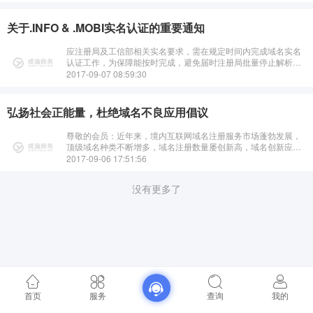
关于.INFO & .MOBI实名认证的重要通知
应注册局及工信部相关实名要求，需在规定时间内完成域名实名
认证工作，为保障能按时完成，避免届时注册局批量停止解析为
您带来不便。请于6月8日之前在会员管理中心上传有效的.info &
2017-09-07 08:59:30
.mobi ···
弘扬社会正能量，杜绝域名不良应用倡议
尊敬的会员：近年来，境内互联网域名注册服务市场蓬勃发展，
顶级域名种类不断增多，域名注册数量屡创新高，域名创新应用
层出不穷，为数字经济和“互联网+”创新发展提供了有效支撑。但
2017-09-06 17:51:56
是，“善良”的域名，也有少数···
没有更多了
首页
服务
查询
我的